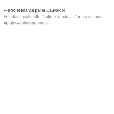
•• (Projet financé par le Cauvaldo)
#mediationculturelle
#culture
#podcast
#audio
#senior
#projet
#culturepourtous