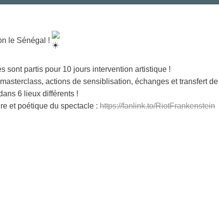
n le Sénégal !
s sont partis pour 10 jours intervention artistique !
asterclass, actions de sensiblisation, échanges et transfert d
ans 6 lieux différents !
ire et poétique du spectacle :
https://fanlink.to/RiotFrankenstein