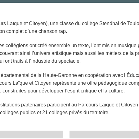
s Laïque et Citoyen), une classe du collège Stendhal de Toulou
tion complet d’une chanson rap.
s collégiens ont créé ensemble un texte, l’ont mis en musique pou
ouvrant ainsi l’univers artistique mais aussi les métiers de la pr
 ont traits à l’industrie du spectacle.
départemental de la Haute-Garonne en coopération avec l’Éducat
arcours Laïque et Citoyen représente une offre pédagogique co
construites pour développer l’esprit critique et la culture.
nstitutions partenaires participent au Parcours Laïque et Citoye
ollèges publics et 21 collèges privés du territoire.