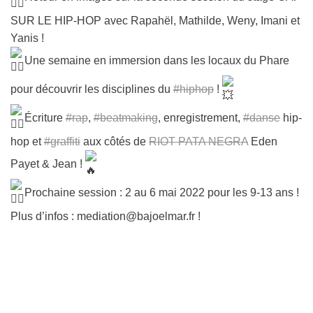
SUR LE HIP-HOP avec Rapahël, Mathilde, Weny, Imani et
Yanis !
Une semaine en immersion dans les locaux du Phare
pour découvrir les disciplines du
#hiphop
!
Écriture
#rap
,
#beatmaking
, enregistrement,
#danse
hip-
hop et
#graffiti
aux côtés de
RIOT PATA NEGRA
Eden
Payet & Jean !
Prochaine session : 2 au 6 mai 2022 pour les 9-13 ans !
Plus d’infos : mediation@bajoelmar.fr !