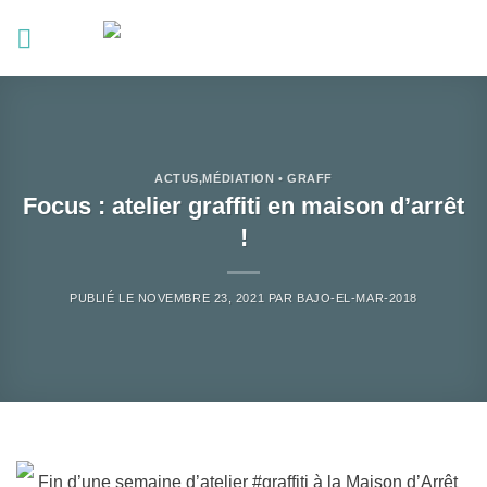
Passer
au
contenu
ACTUS
,
MÉDIATION • GRAFF
Focus : atelier graffiti en maison d’arrêt
!
PUBLIÉ LE
NOVEMBRE 23, 2021
PAR
BAJO-EL-MAR-2018
Fin d’une semaine d’atelier #graffiti à la Maison d’Arrêt