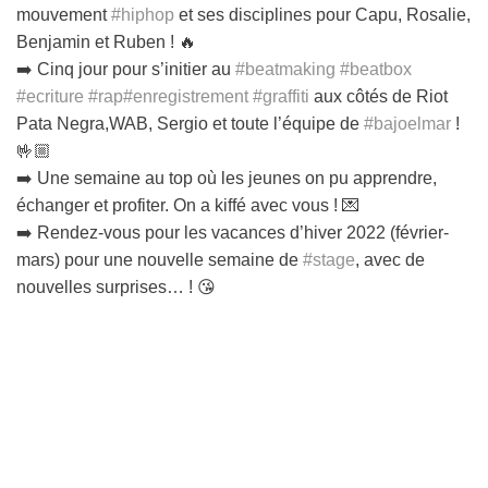
mouvement
#hiphop
et ses disciplines pour Capu, Rosalie,
Benjamin et Ruben ! 🔥
➡️ Cinq jour pour s’initier au
#beatmaking
#beatbox
#ecriture
#rap
#enregistrement
#graffiti
aux côtés de Riot
Pata Negra,WAB, Sergio et toute l’équipe de
#bajoelmar
!
🤟🏼
➡️ Une semaine au top où les jeunes on pu apprendre,
échanger et profiter. On a kiffé avec vous ! 💌
➡️ Rendez-vous pour les vacances d’hiver 2022 (février-
mars) pour une nouvelle semaine de
#stage
, avec de
nouvelles surprises… ! 😘