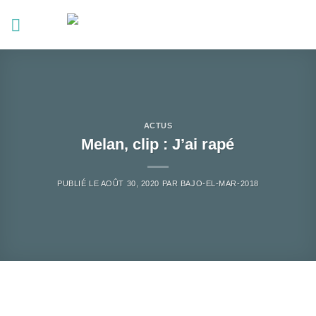
Passer
au
contenu
ACTUS
Melan, clip : J’ai rapé
PUBLIÉ LE
AOÛT 30, 2020
PAR
BAJO-EL-MAR-2018