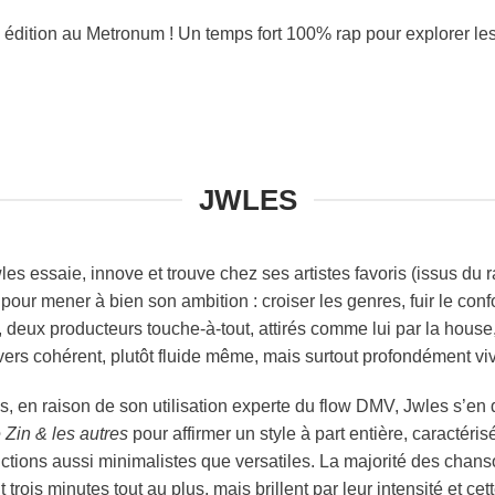
tion au Metronum ! Un temps fort 100% rap pour explorer les u
JWLES
s essaie, innove et trouve chez ses artistes favoris (issus du ra
n pour mener à bien son ambition : croiser les genres, fuir le co
 deux producteurs touche-à-tout, attirés comme lui par la house, 
ers cohérent, plutôt fluide même, mais surtout profondément vi
s, en raison de son utilisation experte du flow DMV, Jwles s’en 
 Zin & les autres
pour affirmer un style à part entière, caractér
ctions aussi minimalistes que versatiles. La majorité des chan
t trois minutes tout au plus, mais brillent par leur intensité et c