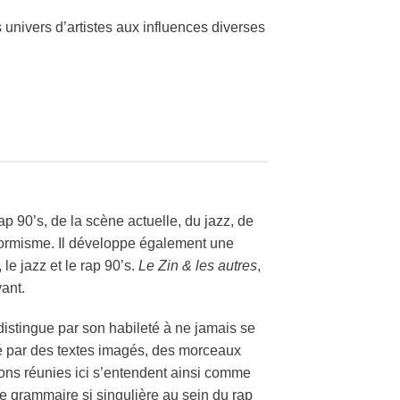
nivers d’artistes aux influences diverses
p 90’s, de la scène actuelle, du jazz, de
nformisme.
Il développe également une
le jazz et le rap 90’s.
Le Zin & les autres
,
vant.
distingue par son habileté à ne jamais se
isé par des textes imagés, des morceaux
sons réunies ici s’entendent ainsi comme
ette grammaire si singulière au sein du rap