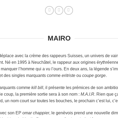
MAIRO
place avec la crème des rappeurs Suisses, un univers de vainq
t. Né en 1995 à Neuchâtel, le rappeur aux origines érythréennes
 manquer l’homme qui a vu l’ours. En deux ans, la légende s
et des singles marquants comme
eritriste
ou
coupe gorge
.
 marquants comme
kill bill
, il présente les prémices de son ambitio
e coup, la première sortie sera à son nom :
M.A.I.R
. Rien que ç
d, un nom court sur toutes les bouches, le prochain c’est lui, c’e
 avec son EP
omar chappier
, le genèvois prend une nouvelle di