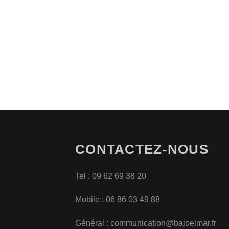
CONTACTEZ-NOUS
Tel : 09 62 69 38 20
Mobile : 06 86 03 49 88
Général :
communication@bajoelmar.fr