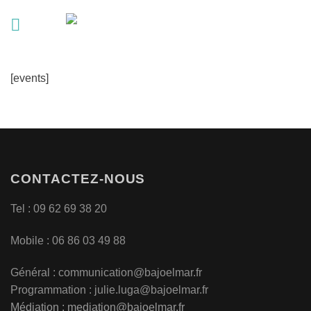
Passer
au
contenu
[events]
CONTACTEZ-NOUS
Tel : 09 62 69 38 20
Mobile : 06 86 03 49 88
Général :
communication@bajoelmar.fr
Programmation : julie.luga@bajoelmar.fr
Médiation :
mediation@bajoelmar.fr