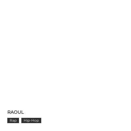
RAOUL
Rap
Hip-Hop