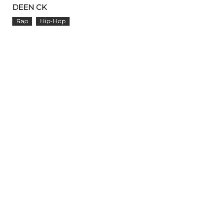
DEEN CK
Rap
Hip-Hop